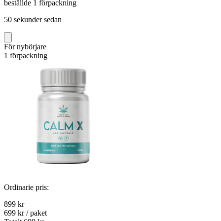
beställde 1 förpackning
50 sekunder sedan
För nybörjare
1 förpackning
Ordinarie pris:
899 kr
699 kr
/ paket